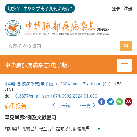
切换至 "中华医学电子期刊资源库"
登录
|
注册
中华肺部疾病杂志(电子版)
导航切
中华肺部疾病杂志(电子版)
››
2024
,
Vol. 17
››
Issue (01)
: 159
-161.
doi:
10.3877/cma.j.issn.1674-6902.2024.01.036
病例报告
上一篇
下一篇
罕见晕厥2例及文献复习
1
1
1
1
,
1
韩思梁
, 孔繁昌
, 张兰芳
, 赵艳莎
, 解俊敏