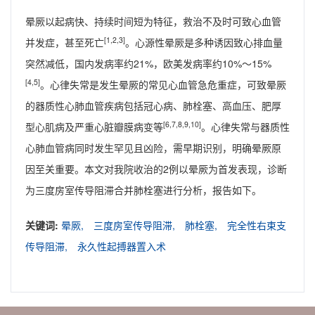
晕厥以起病快、持续时间短为特征，救治不及时可致心血管
[1,2,3]
并发症，甚至死亡
。心源性晕厥是多种诱因致心排血量
突然减低，国内发病率约21%，欧美发病率约10%～15%
[4,5]
。心律失常是发生晕厥的常见心血管急危重症，可致晕厥
的器质性心肺血管疾病包括冠心病、肺栓塞、高血压、肥厚
[6,7,8,9,10]
型心肌病及严重心脏瓣膜病变等
。心律失常与器质性
心肺血管病同时发生罕见且凶险，需早期识别，明确晕厥原
因至关重要。本文对我院收治的2例以晕厥为首发表现，诊断
为三度房室传导阻滞合并肺栓塞进行分析，报告如下。
关键词:
晕厥,
三度房室传导阻滞,
肺栓塞,
完全性右束支
传导阻滞,
永久性起搏器置入术