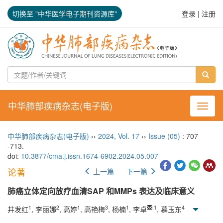
切换至 "中华医学电子期刊资源库"
登录
|
注册
中华肺部疾病杂志(电子版)
导航切
中华肺部疾病杂志(电子版)
››
2024
,
Vol. 17
››
Issue (05)
: 707
-713.
doi:
10.3877/cma.j.issn.1674-6902.2024.05.007
论著
上一篇
下一篇
肺癌立体定向放疗血清SAP 和MMPs 表达及临床意义
1
2
1
3
1
,
1
4
井发红
, 李丽娜
, 高婷
, 高艳梅
, 杨楠
, 李卓
, 慕玉东