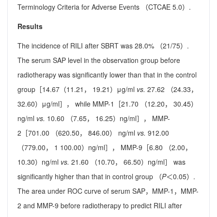
Terminology Criteria for Adverse Events （CTCAE 5.0）.
Results
The incidence of RILI after SBRT was 28.0% （21/75）.
The serum SAP level in the observation group before
radiotherapy was significantly lower than that in the control
group［14.67（11.21， 19.21）μg/ml
vs.
27.62 （24.33，
32.60）μg/ml］， while MMP-1［21.70 （12.20， 30.45）
ng/ml
vs.
10.60 （7.65， 16.25）ng/ml］， MMP-
2［701.00 （620.50， 846.00） ng/ml
vs.
912.00
（779.00， 1 100.00）ng/ml］， MMP-9［6.80 （2.00，
10.30）ng/ml
vs.
21.60 （10.70， 66.50）ng/ml］ was
significantly higher than that in control group （
P
＜0.05）.
The area under ROC curve of serum SAP，MMP-1，MMP-
2 and MMP-9 before radiotherapy to predict RILI after