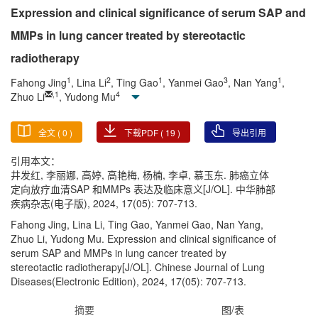
Expression and clinical significance of serum SAP and
MMPs in lung cancer treated by stereotactic
radiotherapy
1
2
1
3
1
Fahong Jing
, Lina Li
, Ting Gao
, Yanmei Gao
, Nan Yang
,
,
1
4
Zhuo Li
, Yudong Mu
全文 (
0
)
下载PDF (
19
)
导出引用
引用本文：
井发红, 李丽娜, 高婷, 高艳梅, 杨楠, 李卓, 慕玉东. 肺癌立体
定向放疗血清SAP 和MMPs 表达及临床意义[J/OL]. 中华肺部
疾病杂志(电子版), 2024, 17(05): 707-713.
Fahong Jing, Lina Li, Ting Gao, Yanmei Gao, Nan Yang,
Zhuo Li, Yudong Mu. Expression and clinical significance of
serum SAP and MMPs in lung cancer treated by
stereotactic radiotherapy[J/OL]. Chinese Journal of Lung
Diseases(Electronic Edition), 2024, 17(05): 707-713.
摘要
图/表