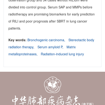
observation group and 54 cases without RILIum were
divided into control group. Serum SAP and MMPs before
radiotherapy are promising biomarkers for early prediction
of RILI and poor prognosis after SBRT in lung cancer
patients.
Key words:
Bronchogenic carcinoma,
Stereotactic body
radiation therapy,
Serum amyloid P,
Matrix
metalloproteinases,
Radiation-induced lung injury