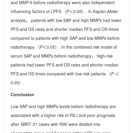
and MMP-9 before radiotherapy were also independent
influencing factors of LPFS （
P
＜0.05）. In
Kaplan-Meier
analysis， patients with low SAP and high MMPs had lower
PFS and OS rates and shorter median PFS and OS times
compared to patients with high SAP and low MMPs before
radiotherapy （
P
＜0.05）. In the combined risk model of
serum SAP and MMPs before radiotherapy， high-risk
patients had lower PFS and OS rates and shorter median
PFS and OS times compared with low-risk patients （
P
＜
0.05）.
Conclusion
Low SAP and high MMPs levels before radiotherapy are
associated with a higher risk of RILI and poor prognosis
after SBRT 21 cases with RIKI were divided into