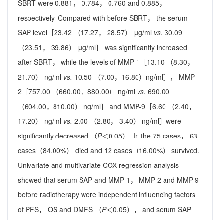
SBRT were 0.881， 0.784， 0.760 and 0.885，
respectively. Compared with before SBRT， the serum
SAP level［23.42 （17.27， 28.57） μg/ml
vs.
30.09
（23.51， 39.86） μg/ml］ was significantly increased
after SBRT， while the levels of MMP-1［13.10 （8.30，
21.70） ng/ml
vs.
10.50 （7.00，16.80）ng/ml］， MMP-
2［757.00 （660.00，880.00） ng/ml
vs.
690.00
（604.00，810.00） ng/ml］ and MMP-9［6.60 （2.40，
17.20） ng/ml
vs.
2.00 （2.80， 3.40） ng/ml］were
significantly decreased （
P
＜0.05）. In the 75 cases， 63
cases（84.00%） died and 12 cases（16.00%） survived.
Univariate and multivariate COX regression analysis
showed that serum SAP and MMP-1， MMP-2 and MMP-9
before radiotherapy were independent influencing factors
of PFS， OS and DMFS （
P
＜0.05）， and serum SAP